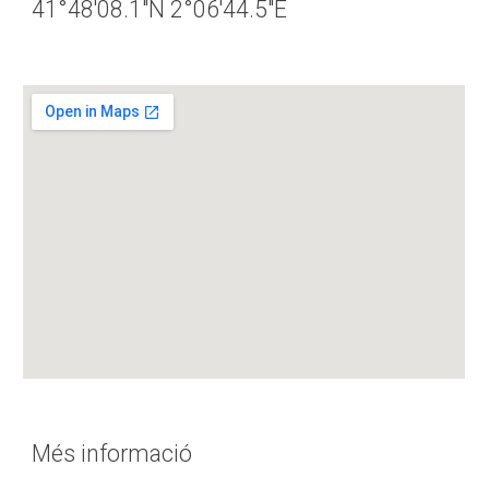
41°48'08.1"N 2°06'44.5"E
Més informació