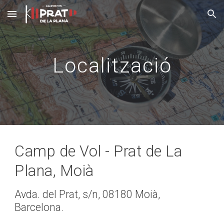
Skip to main content
Skip to navigation
Localització
Camp de Vol - Prat de La 
Plana, Moià
Avda. del Prat, s/n
, 
08180 Moi
à
,
Barcelona
. 