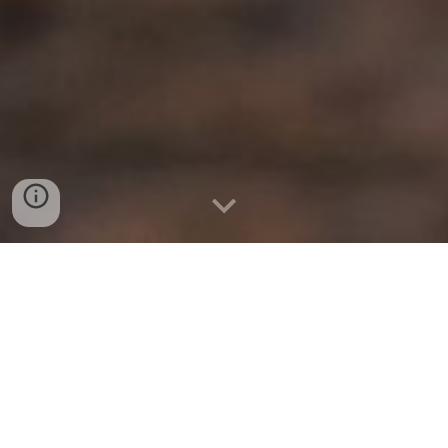
Descobreixi tot el que oferim 
Al cor del Moianès més trepidant, es 