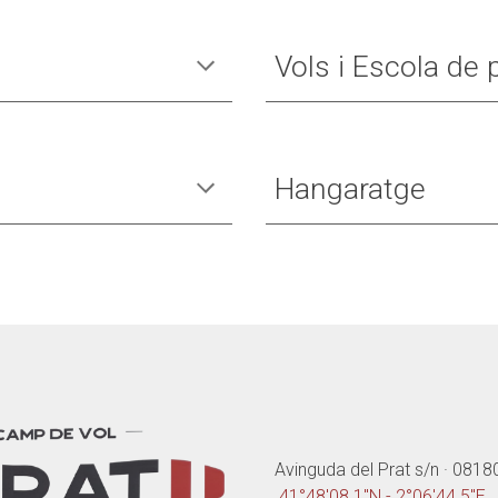
Vols i Escola de p
Hangaratge
Avinguda del Prat s/n ·
08180
41°48'08.1"N
-
2°06'44.5"E